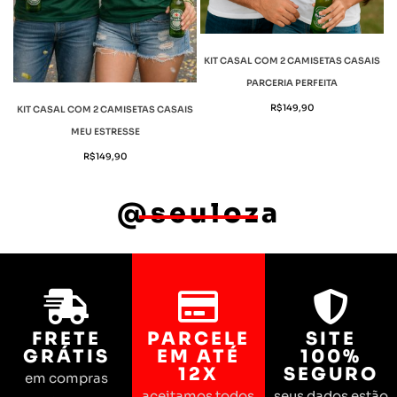
KIT CASAL COM 2 CAMISETAS CASAIS
PARCERIA PERFEITA
R$
149,90
KIT CASAL COM 2 CAMISETAS CASAIS
MEU ESTRESSE
R$
149,90
@seuloza
FRETE
PARCELE
SITE
GRÁTIS
EM ATÉ
100%
12X
SEGURO
em compras
aceitamos todos
seus dados estão