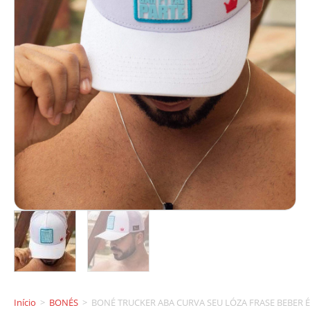
Início
>
BONÉS
>
BONÉ TRUCKER ABA CURVA SEU LÓZA FRASE BEBER É