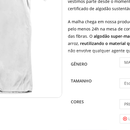
vestimos parte desde o moment
certificado de algodão sustentáv
A malha chega em nossa produ
pelo menos 24h na mesa de cort
das fibras. O
algodão super-ma
arroz,
reutilizando o material 
não envolve qualquer agente quí
MA
GÊNERO
TAMANHO
Es
CORES
PR