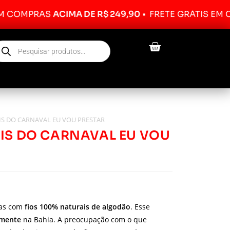
PRAS
ACIMA DE R$ 249,90
•
FRETE GRÁTIS EM COMPR
IS DO CARNAVAL EU VOU PRESTAR
IS DO CARNAVAL EU VOU
das com
fios 100% naturais de algodão
. Esse
lmente
na Bahia. A preocupação com o que