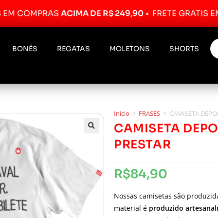
OMPRAS
ACIMA DE R$ 249,90
•
FRETE GRÁTIS EM COM
BONÉS
REGATAS
MOLETONS
SHORTS
Início
>
FRASES
>
CAMISETA DEPO
CAMISETA DEPO
PRESTAR
R$
84,90
Nossas camisetas são produzi
material é
produzido artesana