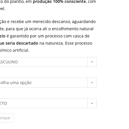
o do plantio, em
produção 100% consciente
, com
el.
ção e recebe um merecido descanso, aguardando
e, para que já ocorra ali o encolhimento natural
cio
é garantido por um processo com casca de
que seria descartado
na natureza. Esse processo
mico artificial.
SCULINO
colha uma opção
ETO
Limpar