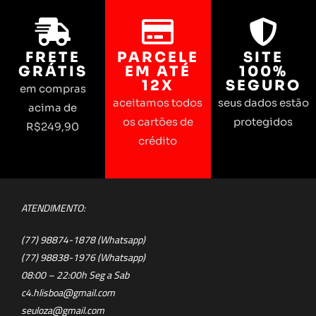
FRETE
PARCELE
SITE
GRÁTIS
EM ATÉ
100%
12X
SEGURO
em compras
aceitamos todos
seus dados estão
acima de
os cartões de
protegidos
R$249,90
crédito
ATENDIMENTO:
(77) 98874-1878 (Whatsapp)
(77) 98838-1976 (Whatsapp)
08:00 – 22:00h Seg a Sab
c4.hlisboa@gmail.com
seuloza@gmail.com