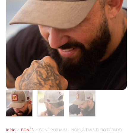
Início
>
BONÉS
>
BONÉ POR MIM… NÓIS JÁ TAVA TUDO BÊBADO