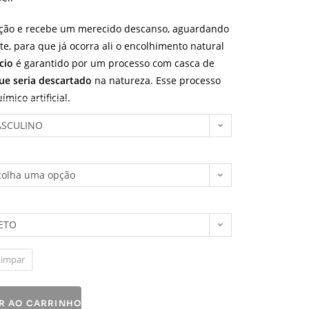
ção e recebe um merecido descanso, aguardando
e, para que já ocorra ali o encolhimento natural
cio
é garantido por um processo com casca de
que seria descartado
na natureza. Esse processo
mico artificial.
SCULINO
colha uma opção
ETO
Limpar
R AO CARRINHO