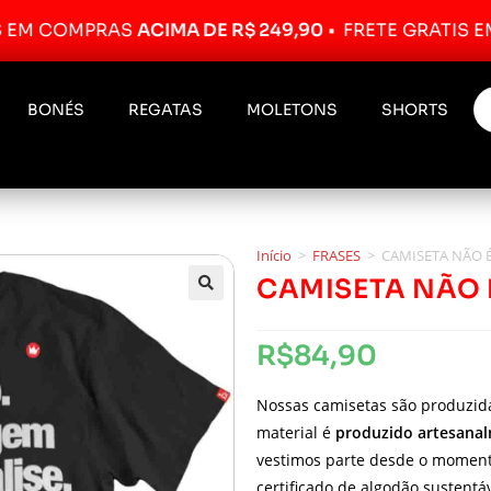
OMPRAS
ACIMA DE R$ 249,90
•
FRETE GRÁTIS EM COM
BONÉS
REGATAS
MOLETONS
SHORTS
Início
>
FRASES
>
CAMISETA NÃO 
CAMISETA NÃO 
R$
84,90
Nossas camisetas são produzi
material é
produzido artesana
vestimos parte desde o moment
certificado de algodão sustentáv