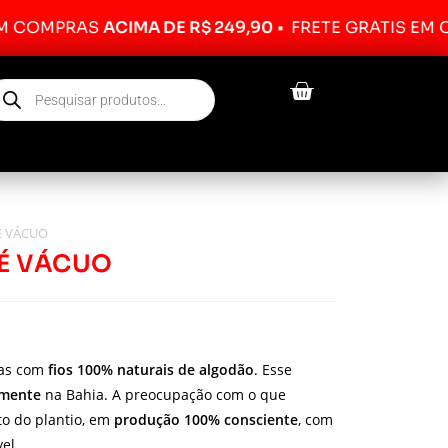
PRAS
ACIMA DE R$ 249,90
•
FRETE GRÁTIS EM COMPR
É VÁCUO
É VÁCUO
das com
fios 100% naturais de algodão
. Esse
lmente
na Bahia. A preocupação com o que
o do plantio, em
produção 100% consciente
, com
el.