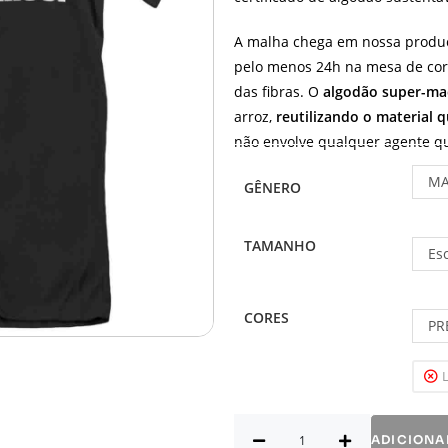
A malha chega em nossa produ
pelo menos 24h na mesa de cort
das fibras. O
algodão super-ma
arroz,
reutilizando o material 
não envolve qualquer agente quí
MA
GÊNERO
TAMANHO
Es
CORES
PR
ADICIONA