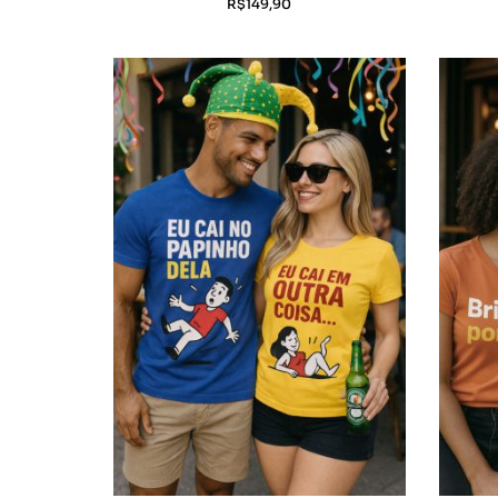
R$
149,90