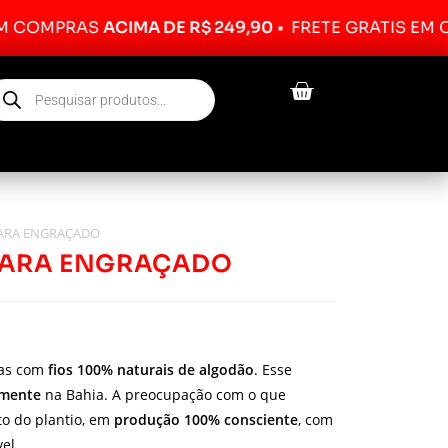
PRAS
ACIMA DE R$ 249,90
•
FRETE GRÁTIS EM COMPR
ARA ENGRAÇADO
CARA ENGRAÇADO
das com
fios 100% naturais de algodão
. Esse
lmente
na Bahia. A preocupação com o que
o do plantio, em
produção 100% consciente
, com
el.