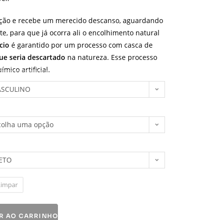
ção e recebe um merecido descanso, aguardando
e, para que já ocorra ali o encolhimento natural
cio
é garantido por um processo com casca de
que seria descartado
na natureza. Esse processo
mico artificial.
SCULINO
colha uma opção
ETO
Limpar
R AO CARRINHO