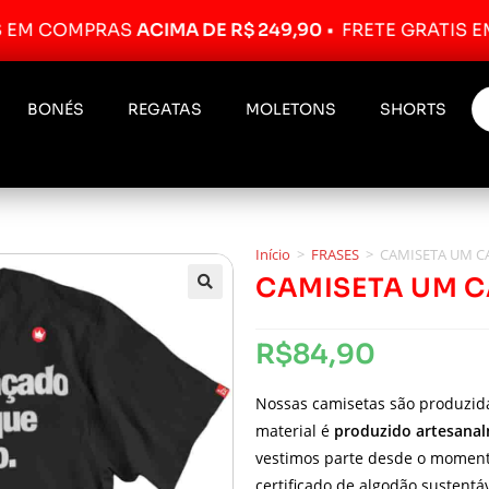
OMPRAS
ACIMA DE R$ 249,90
•
FRETE GRÁTIS EM COM
BONÉS
REGATAS
MOLETONS
SHORTS
Início
>
FRASES
>
CAMISETA UM C
CAMISETA UM 
R$
84,90
Nossas camisetas são produzi
material é
produzido artesana
vestimos parte desde o moment
certificado de algodão sustentáv