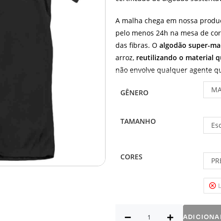
A malha chega em nossa produ
pelo menos 24h na mesa de cort
das fibras. O
algodão super-ma
arroz,
reutilizando o material 
não envolve qualquer agente quí
MA
GÊNERO
TAMANHO
Es
CORES
PR
ADICIONA