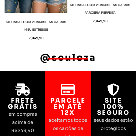
KIT CASAL COM 2 CAMISETAS CASAIS
PARCERIA PERFEITA
R$
149,90
KIT CASAL COM 2 CAMISETAS CASAIS
MEU ESTRESSE
R$
149,90
@seuloza
FRETE
PARCELE
SITE
GRÁTIS
EM ATÉ
100%
12X
SEGURO
em compras
aceitamos todos
seus dados estão
acima de
os cartões de
protegidos
R$249,90