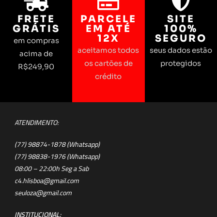
FRETE
PARCELE
SITE
GRÁTIS
EM ATÉ
100%
12X
SEGURO
em compras
aceitamos todos
seus dados estão
acima de
os cartões de
protegidos
R$249,90
crédito
ATENDIMENTO:
(77) 98874-1878 (Whatsapp)
(77) 98838-1976 (Whatsapp)
08:00 – 22:00h Seg a Sab
c4.hlisboa@gmail.com
seuloza@gmail.com
INSTITUCIONAL: