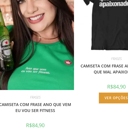
FRASES
CAMISETA COM FRASE A
QUE MAL APAIX
R$
84,90
FRASES
VER OPÇÕE
CAMISETA COM FRASE ANO QUE VEM
EU VOU SER FITNESS
R$
84,90