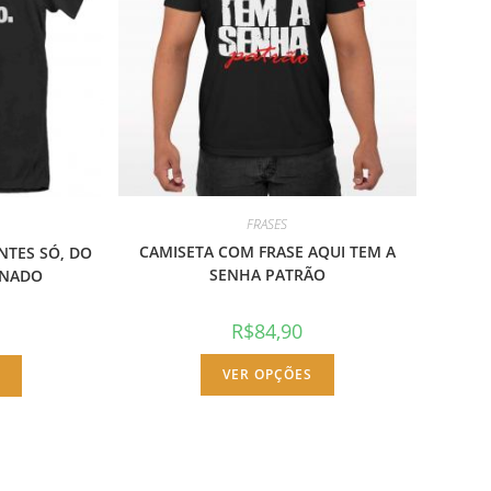
FRASES
CAMISETA COM FRASE AQUI TEM A
NTES SÓ, DO
SENHA PATRÃO
ONADO
R$
84,90
Este
Este
VER OPÇÕES
produto
S
produto
tem
tem
várias
várias
variantes.
variantes.
As
As
opções
opções
podem
podem
ser
ser