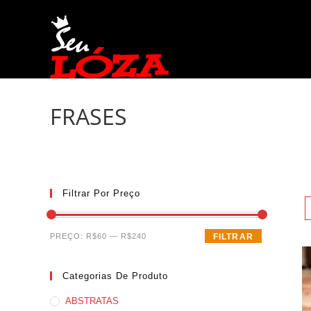
Ir
para
o
conteúdo
FRASES
Filtrar Por Preço
Preço
Preço
PREÇO:
R$60
—
R$240
FILTRAR
mínimo
máximo
Categorias De Produto
ABSTRATAS