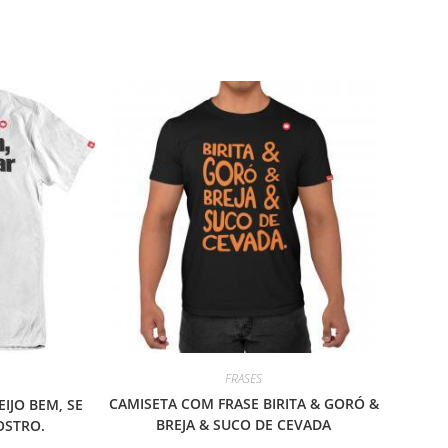
escolhidas
escolhidas
na
na
página
página
do
do
produto
produto
FRASES
CAMISETA COM FRASE BIRITA & GORÓ &
IJO BEM, SE
BREJA & SUCO DE CEVADA
OSTRO.