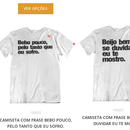
Este
VER OPÇÕES
produto
tem
várias
variantes.
As
opções
podem
ser
escolhidas
na
página
do
produto
FRASES
FRASES
CAMISETA COM FRASE BE
CAMISETA COM FRASE BEBO POUCO,
DUVIDAR EU TE M
PELO TANTO QUE EU SOFRO.