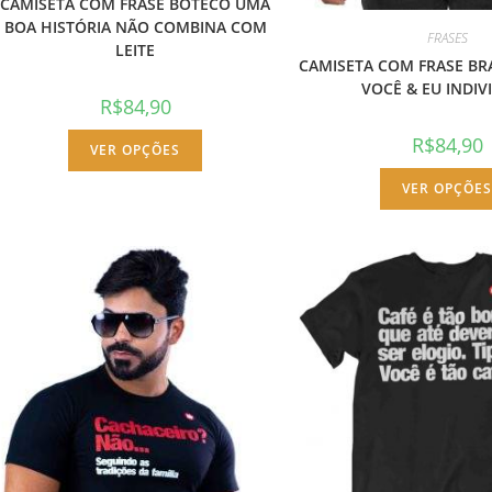
CAMISETA COM FRASE BOTECO UMA
BOA HISTÓRIA NÃO COMBINA COM
FRASES
LEITE
CAMISETA COM FRASE BRA
VOCÊ & EU INDIV
R$
84,90
Este
R$
84,90
VER OPÇÕES
produto
tem
várias
VER OPÇÕE
variantes.
As
opções
podem
ser
escolhidas
na
página
do
produto