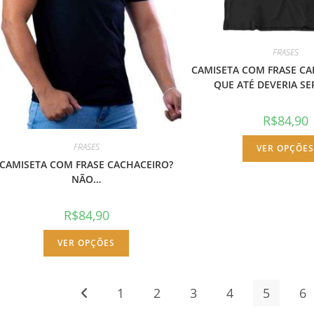
FRASES
CAMISETA COM FRASE CA
QUE ATÉ DEVERIA SE
R$
84,90
FRASES
VER OPÇÕE
CAMISETA COM FRASE CACHACEIRO?
NÃO…
R$
84,90
Este
VER OPÇÕES
produto
tem
várias
variantes.
As
1
2
3
4
5
6
opções
podem
ser