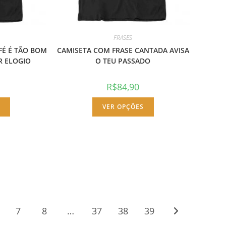
FRASES
FÉ É TÃO BOM
CAMISETA COM FRASE CANTADA AVISA
R ELOGIO
O TEU PASSADO
R$
84,90
Este
Este
S
produto
VER OPÇÕES
produto
tem
tem
várias
várias
variantes.
variantes.
As
As
opções
opções
podem
podem
ser
ser
escolhidas
escolhidas
na
na
página
página
do
do
produto
produto
7
8
…
37
38
39