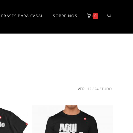
Alternar
FRASES PARA CASAL
SOBRE NÓS
0
pesquisa
do
site
VER:
12
24
TUDO