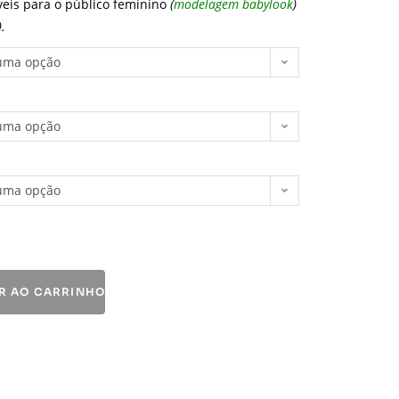
veis para o público feminino
(
modelagem babylook
)
).
uma opção
uma opção
uma opção
R AO CARRINHO