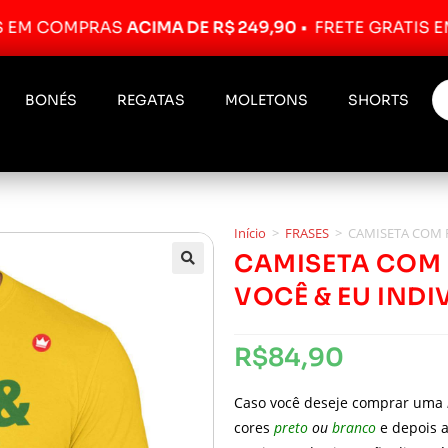
 COMPRAS
ACIMA DE R$ 249,90
•
FRETE GRÁTIS EM C
BONÉS
REGATAS
MOLETONS
SHORTS
Início
>
FRASES
>
CAMISETA COM F
CAMISETA COM 
VOCÊ & EU INDI
R$
84,90
Caso você deseje comprar uma
cores
preto
ou
branco
e depois a