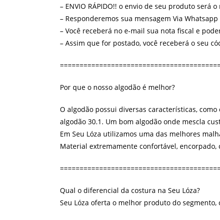
– ENVIO RÁPIDO!! o envio de seu produto será o
– Responderemos sua mensagem Via Whatsapp (77
– Você receberá no e-mail sua nota fiscal e pod
– Assim que for postado, você receberá o seu c
========================================
Por que o nosso algodão é melhor?
O algodão possui diversas características, como
algodão 30.1. Um bom algodão onde mescla cust
Em Seu Lóza utilizamos uma das melhores malha
Material extremamente confortável, encorpado, 
========================================
Qual o diferencial da costura na Seu Lóza?
Seu Lóza oferta o melhor produto do segmento,