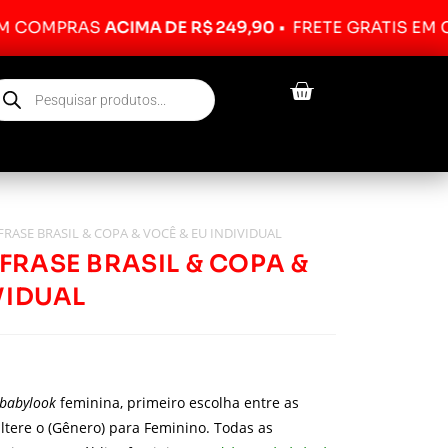
OMPRAS
ACIMA DE R$ 249,90
•
FRETE GRÁTIS EM COM
RASE BRASIL & COPA & VOCÊ & EU INDIVIDUAL
FRASE BRASIL & COPA &
VIDUAL
babylook
feminina, primeiro escolha entre as
ltere o (Gênero) para Feminino. Todas as