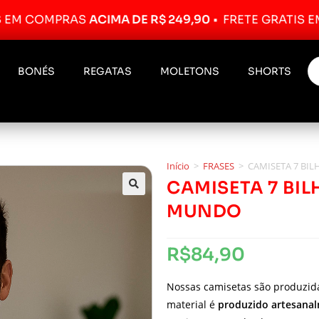
OMPRAS
ACIMA DE R$ 249,90
•
FRETE GRÁTIS EM COMP
BONÉS
REGATAS
MOLETONS
SHORTS
Início
>
FRASES
>
CAMISETA 7 BI
CAMISETA 7 BI
MUNDO
R$
84,90
Nossas camisetas são produzi
material é
produzido artesana