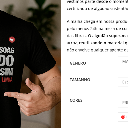
vestimos parte desde o moment
certificado de algodão sustentáv
A malha chega em nossa produ
pelo menos 24h na mesa de cort
das fibras. O
algodão super-ma
arroz,
reutilizando o material 
não envolve qualquer agente quí
MA
GÊNERO
TAMANHO
Es
CORES
PR