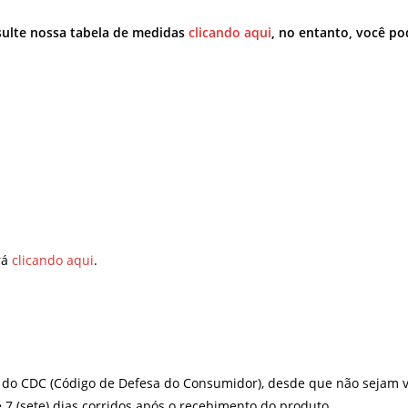
sulte nossa tabela de medidas
clicando aqui
, no entanto, você po
rá
clicando aqui
.
s do CDC (Código de Defesa do Consumidor), desde que não sejam v
 7 (sete) dias corridos após o recebimento do produto.