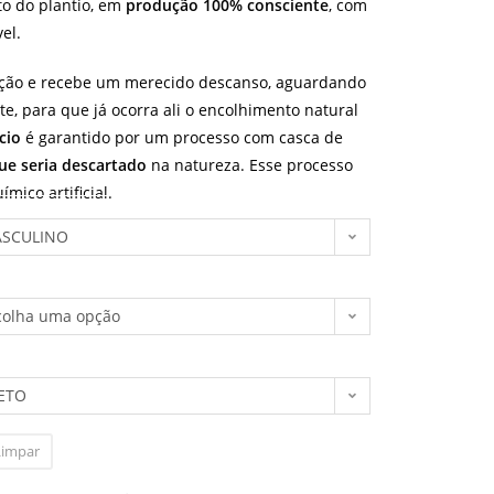
o do plantio, em
produção 100% consciente
, com
el.
ção e recebe um merecido descanso, aguardando
e, para que já ocorra ali o encolhimento natural
cio
é garantido por um processo com casca de
que seria descartado
na natureza. Esse processo
mico artificial.
SCULINO
colha uma opção
ETO
Limpar