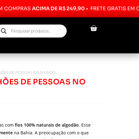
RAS
ACIMA DE R$ 249,90
•
FRETE GRÁTIS EM COMPRA
LHÕES DE PESSOAS NO MUNDO
LHÕES DE PESSOAS NO
das com
fios 100% naturais de algodão
. Esse
lmente
na Bahia. A preocupação com o que