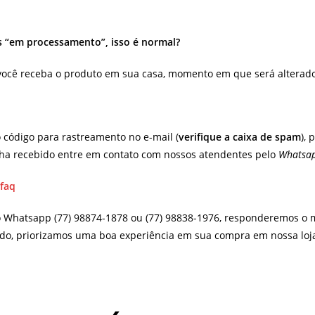
us “em processamento”, isso é normal?
você receba o produto em sua casa, momento em que será alterado
 código para rastreamento no e-mail (
verifique a caixa de spam
),
enha recebido entre em contato com nossos atendentes pelo
Whatsa
/faq
o Whatsapp (77) 98874-1878 ou (77) 98838-1976, responderemos o m
do, priorizamos uma boa experiência em sua compra em nossa loja 