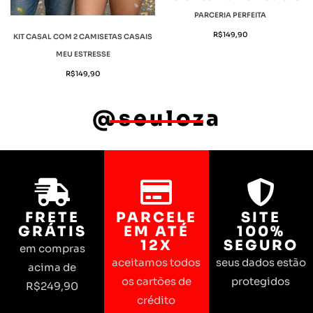
PARCERIA PERFEITA
R$
149,90
KIT CASAL COM 2 CAMISETAS CASAIS
MEU ESTRESSE
R$
149,90
@seuloza
FRETE
PARCELE
SITE
GRÁTIS
EM ATÉ
100%
12X
SEGURO
em compras
aceitamos todos
seus dados estão
acima de
os cartões de
protegidos
R$249,90
crédito