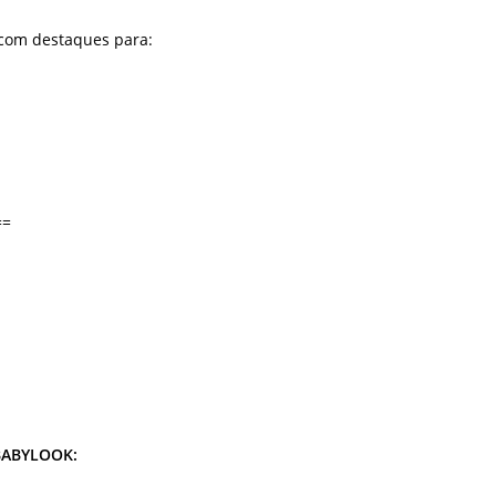
 com destaques para:
==
BABYLOOK: