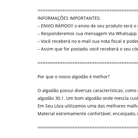
========================================
INFORMAÇÕES IMPORTANTES:
– ENVIO RÁPIDO!! o envio de seu produto será o
– Responderemos sua mensagem Via Whatsapp (77
– Você receberá no e-mail sua nota fiscal e pod
– Assim que for postado, você receberá o seu c
========================================
Por que o nosso algodão é melhor?
O algodão possui diversas características, como
algodão 30.1. Um bom algodão onde mescla cust
Em Seu Lóza utilizamos uma das melhores malha
Material extremamente confortável, encorpado, 
========================================