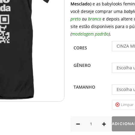
Mesclado)
e as babylooks femi
você deseje comprar uma
babyl
preto
ou
branco
e depois altere 
site estão disponíveis para o p
(
modelagem padrão
).
CINZA M
CORES
GÊNERO
Escolha 
TAMANHO
Escolha 
Limpar
ADICIONA