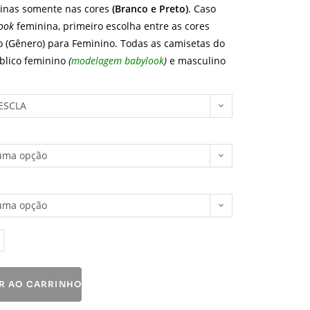
ninas somente nas cores
(Branco e Preto)
. Caso
ook
feminina, primeiro escolha entre as cores
o (Gênero) para Feminino. Todas as camisetas do
úblico feminino
(
modelagem babylook
)
e masculino
ESCLA
uma opção
uma opção
R AO CARRINHO