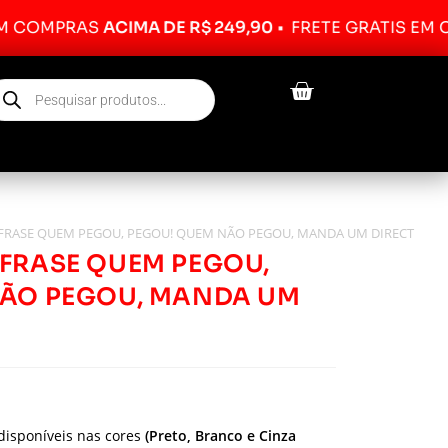
MPRAS
ACIMA DE R$ 249,90
•
FRETE GRÁTIS EM COMP
FRASE QUEM PEGOU, PEGOU! QUEM NÃO PEGOU, MANDA UM DIRECT
FRASE QUEM PEGOU,
NÃO PEGOU, MANDA UM
disponíveis nas cores
(Preto, Branco e Cinza