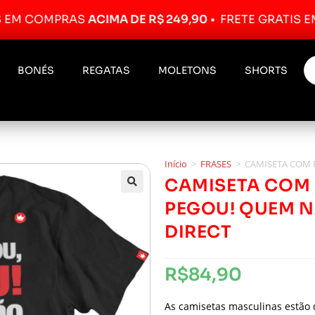
COMPRAS
ACIMA DE R$ 249,90
•
FRETE GRÁTIS EM CO
BONÉS
REGATAS
MOLETONS
SHORTS
Início
>
FRASES
>
CAMISETA COM 
CAMISETA COM 
PEGOU! QUEM 
DIRECT
R$
84,90
As camisetas masculinas estão 