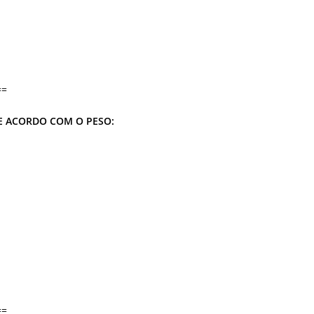
==
 ACORDO COM O PESO:
==