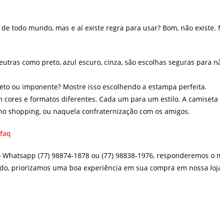
e todo mundo, mas e aí existe regra para usar? Bom, não existe. M
eutras como preto, azul escuro, cinza, são escolhas seguras para n
creto ou imponente? Mostre isso escolhendo a estampa perfeita.
 cores e formatos diferentes. Cada um para um estilo. A camiset
, no shopping, ou naquela confraternização com os amigos.
/faq
o Whatsapp (77) 98874-1878 ou (77) 98838-1976, responderemos o m
do, priorizamos uma boa experiência em sua compra em nossa loja 