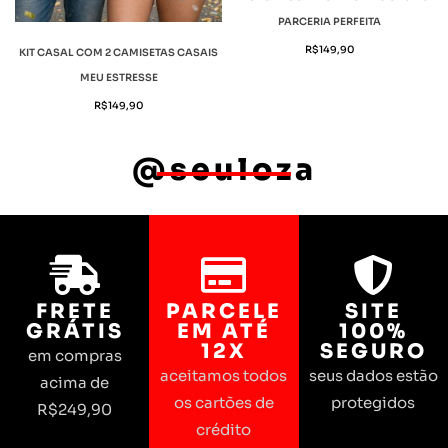
PARCERIA PERFEITA
R$
149,90
KIT CASAL COM 2 CAMISETAS CASAIS
MEU ESTRESSE
R$
149,90
@seuloza
FRETE
PARCELE
SITE
GRÁTIS
EM ATÉ
100%
12X
SEGURO
em compras
aceitamos todos
seus dados estão
acima de
os cartões de
protegidos
R$249,90
crédito