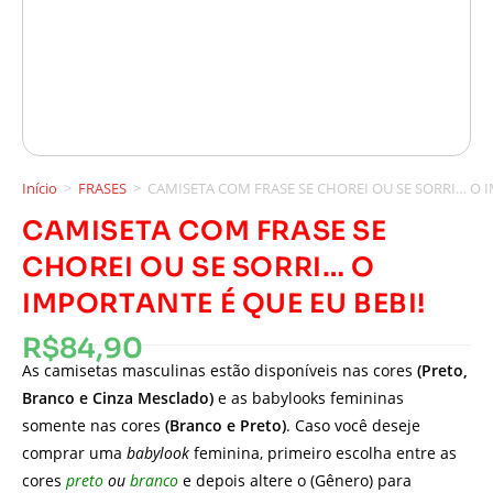
Início
>
FRASES
>
CAMISETA COM FRASE SE CHOREI OU SE SORRI… O I
CAMISETA COM FRASE SE
CHOREI OU SE SORRI… O
IMPORTANTE É QUE EU BEBI!
R$
84,90
As camisetas masculinas estão disponíveis nas cores
(Preto,
Branco e Cinza Mesclado)
e as babylooks femininas
somente nas cores
(Branco e Preto)
. Caso você deseje
comprar uma
babylook
feminina, primeiro escolha entre as
cores
preto
ou
branco
e depois altere o (Gênero) para