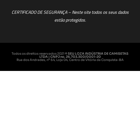
CERTIFICADO DE SEGURANÇA – Neste site todos os seus dados
estão protegidos.
Todos os direitos reservados 2021
© SEU LOZA INDÚSTRIA DE CAMISETAS
LTDA | CNPJ no. 26.703.300/0001-20
Rua dos Andrades, nº 64, Loja 04, Centro de Vitória da Conquista-BA