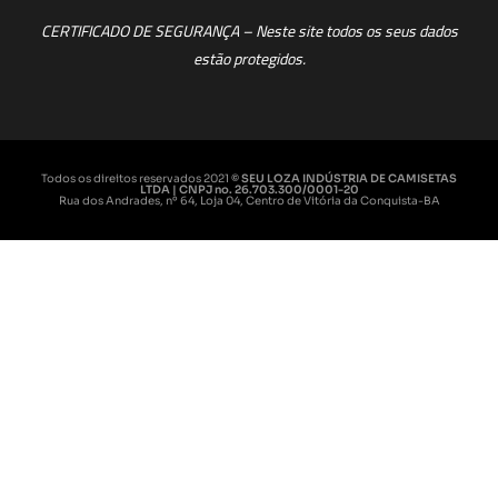
CERTIFICADO DE SEGURANÇA – Neste site todos os seus dados
estão protegidos.
Todos os direitos reservados 2021
© SEU LOZA INDÚSTRIA DE CAMISETAS
LTDA | CNPJ no. 26.703.300/0001-20
Rua dos Andrades, nº 64, Loja 04, Centro de Vitória da Conquista-BA