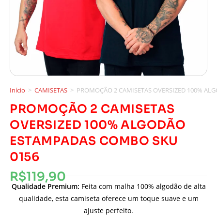
Início
>
CAMISETAS
>
PROMOÇÃO 2 CAMISETAS OVERSIZED 100% AL
PROMOÇÃO 2 CAMISETAS
OVERSIZED 100% ALGODÃO
ESTAMPADAS COMBO SKU
0156
R$
119,90
Qualidade Premium:
Feita com malha 100% algodão de alta
qualidade, esta camiseta oferece um toque suave e um
ajuste perfeito.