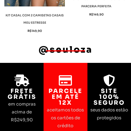
PARCERIA PERFEITA
R$
149,90
KIT CASAL COM 2 CAMISETAS CASAIS
MEU ESTRESSE
R$
149,90
@seuloza
FRETE
PARCELE
SITE
GRÁTIS
EM ATÉ
100%
12X
SEGURO
em compras
aceitamos todos
seus dados estão
acima de
os cartões de
protegidos
R$249,90
crédito