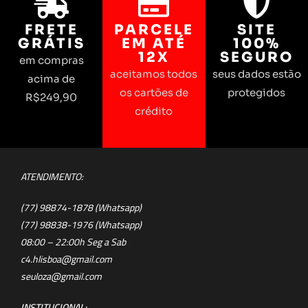
FRETE
PARCELE
SITE
GRÁTIS
EM ATÉ
100%
12X
SEGURO
em compras
aceitamos todos
seus dados estão
acima de
os cartões de
protegidos
R$249,90
crédito
ATENDIMENTO:
(77) 98874-1878 (Whatsapp)
(77) 98838-1976 (Whatsapp)
08:00 – 22:00h Seg a Sab
c4.hlisboa@gmail.com
seuloza@gmail.com
INSTITUCIONAL: