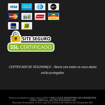
CERTIFICADO DE SEGURANÇA – Neste site todos os seus dados
estão protegidos.
Todos os direitos reservados 2021
© SEU LOZA INDÚSTRIA DE CAMISETAS
LTDA | CNPJ no. 26.703.300/0001-20
Rua dos Andrades, nº 64, Loja 04, Centro de Vitória da Conquista-BA