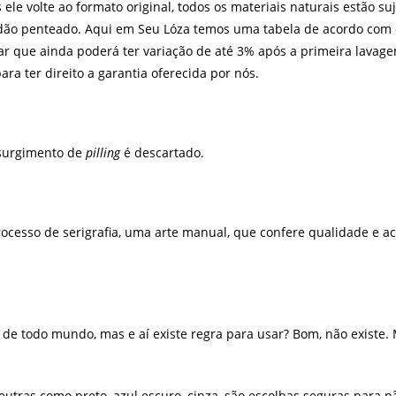
e volte ao formato original, todos os materiais naturais estão su
ão penteado. Aqui em Seu Lóza temos uma tabela de acordo com o
ltar que ainda poderá ter variação de até 3% após a primeira lava
ara ter direito a garantia oferecida por nós.
 surgimento de
pilling
é descartado.
rocesso de serigrafia, uma arte manual, que confere qualidade e 
e todo mundo, mas e aí existe regra para usar? Bom, não existe. M
eutras como preto, azul escuro, cinza, são escolhas seguras para n