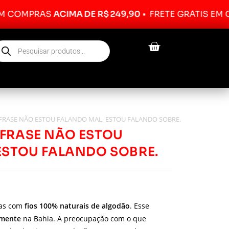
PRAS
ACIMA DE R$ 249,90
•
FRETE GRÁTIS EM COMPR
FRASE NÃO ESTOU FALANDO MAL, ESTOU FALANDO SOBRE.
FRASE NÃO ESTOU
ESTOU FALANDO SOBRE.
das com
fios 100% naturais de algodão
. Esse
lmente
na Bahia. A preocupação com o que