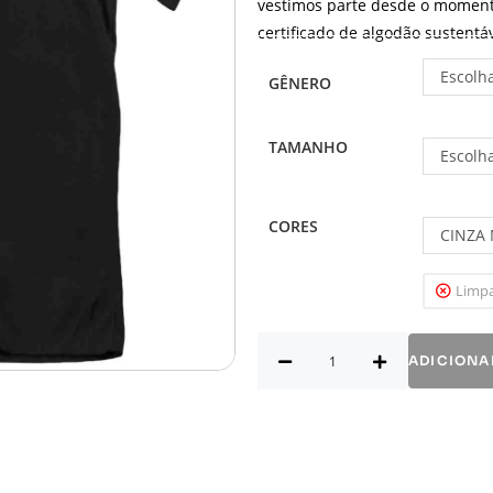
vestimos parte desde o moment
certificado de algodão sustentáv
Escolh
GÊNERO
TAMANHO
Escolh
CORES
CINZA
Limp
ADICIONA