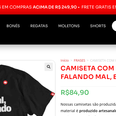
OMPRAS
ACIMA DE R$ 249,90
•
FRETE GRÁTIS EM COM
BONÉS
REGATAS
MOLETONS
SHORTS
Início
>
FRASES
>
CAMISETA COM 
CAMISETA COM 
FALANDO MAL, 
R$
84,90
Nossas camisetas são produzi
material é
produzido artesana