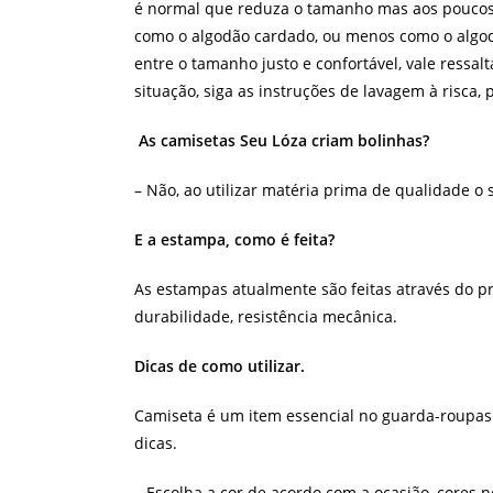
é normal que reduza o tamanho mas aos poucos el
como o algodão cardado, ou menos como o algod
entre o tamanho justo e confortável, vale ressa
situação, siga as instruções de lavagem à risca, p
As camisetas Seu Lóza criam bolinhas?
– Não, ao utilizar matéria prima de qualidade o
E a estampa, como é feita?
As estampas atualmente são feitas através do p
durabilidade, resistência mecânica.
Dicas de como utilizar.
Camiseta é um item essencial no guarda-roupas d
dicas.
– Escolha a cor de acordo com a ocasião, cores n