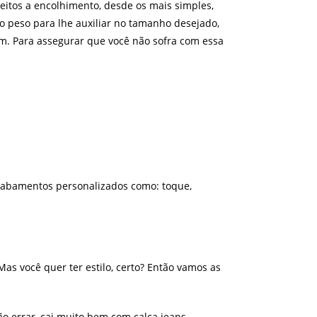
jeitos a encolhimento, desde os mais simples,
 peso para lhe auxiliar no tamanho desejado,
gem. Para assegurar que você não sofra com essa
acabamentos personalizados como: toque,
as você quer ter estilo, certo? Então vamos as
ão errar, cai muito bem com calça jeans,