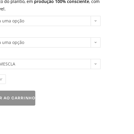
o do plantio, em
produção 100% consciente
, com
el.
a uma opção
a uma opção
 MESCLA
ar
R AO CARRINHO