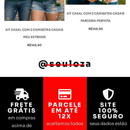
KIT CASAL COM 2 CAMISETAS CASAIS
PARCERIA PERFEITA
R$
149,90
KIT CASAL COM 2 CAMISETAS CASAIS
MEU ESTRESSE
R$
149,90
@seuloza
FRETE
PARCELE
SITE
GRÁTIS
EM ATÉ
100%
12X
SEGURO
em compras
aceitamos todos
seus dados estão
acima de