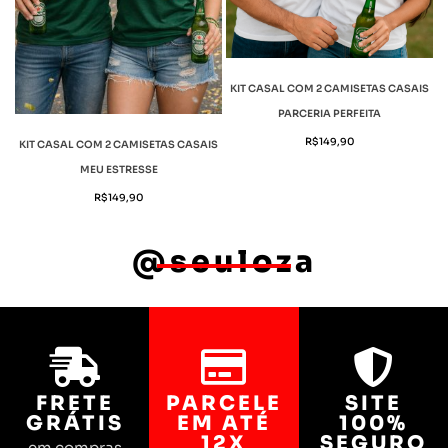
KIT CASAL COM 2 CAMISETAS CASAIS
PARCERIA PERFEITA
R$
149,90
KIT CASAL COM 2 CAMISETAS CASAIS
MEU ESTRESSE
R$
149,90
@seuloza
FRETE
PARCELE
SITE
GRÁTIS
EM ATÉ
100%
12X
SEGURO
em compras