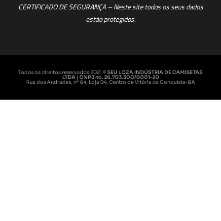
CERTIFICADO DE SEGURANÇA – Neste site todos os seus dados
estão protegidos.
Todos os direitos reservados 2021
© SEU LOZA INDÚSTRIA DE CAMISETAS
LTDA | CNPJ no. 26.703.300/0001-20
Rua dos Andrades, nº 64, Loja 04, Centro de Vitória da Conquista-BA