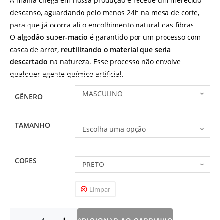
A malha chega em nossa produção e recebe um merecido
descanso, aguardando pelo menos 24h na mesa de corte,
para que já ocorra ali o encolhimento natural das fibras.
O
algodão super-macio
é garantido por um processo com
casca de arroz,
reutilizando o material que seria
descartado
na natureza. Esse processo não envolve
qualquer agente químico artificial.
MASCULINO
GÊNERO
TAMANHO
Escolha uma opção
CORES
PRETO
Limpar