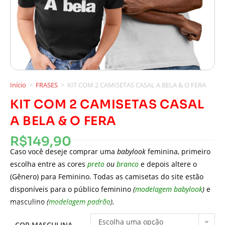
Início
>
FRASES
>
KIT COM 2 CAMISETAS CASAL A BELA & O FERA
KIT COM 2 CAMISETAS CASAL
A BELA & O FERA
R$
149,90
Caso você deseje comprar uma
babylook
feminina, primeiro
escolha entre as cores
preto
ou
branco
e depois altere o
(Gênero) para Feminino. Todas as camisetas do site estão
disponíveis para o público feminino
(
modelagem babylook
)
e
masculino
(
modelagem padrão
).
Escolha uma opção
COR MASCULINA