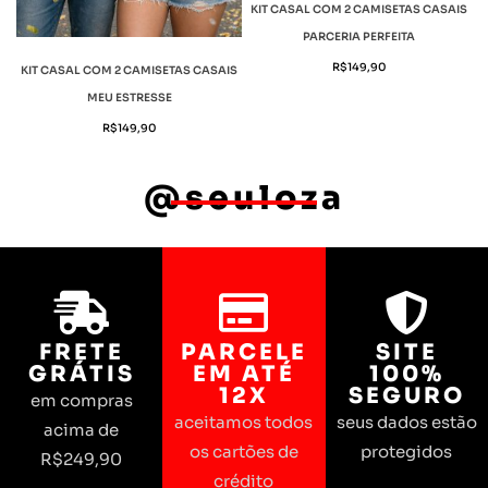
KIT CASAL COM 2 CAMISETAS CASAIS
PARCERIA PERFEITA
R$
149,90
KIT CASAL COM 2 CAMISETAS CASAIS
MEU ESTRESSE
R$
149,90
@seuloza
FRETE
PARCELE
SITE
GRÁTIS
EM ATÉ
100%
12X
SEGURO
em compras
aceitamos todos
seus dados estão
acima de
os cartões de
protegidos
R$249,90
crédito