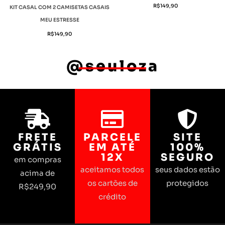
R$
149,90
KIT CASAL COM 2 CAMISETAS CASAIS
MEU ESTRESSE
R$
149,90
@seuloza
FRETE
PARCELE
SITE
GRÁTIS
EM ATÉ
100%
12X
SEGURO
em compras
aceitamos todos
seus dados estão
acima de
os cartões de
protegidos
R$249,90
crédito