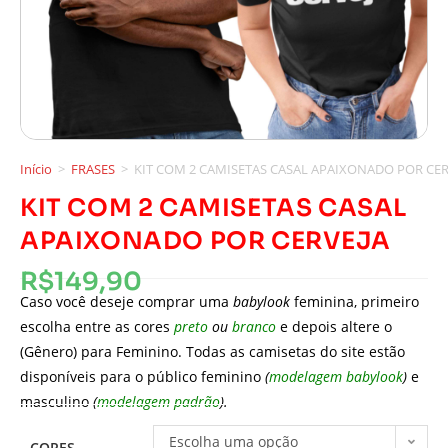
Início
>
FRASES
>
KIT COM 2 CAMISETAS CASAL APAIXONADO POR CER
KIT COM 2 CAMISETAS CASAL
APAIXONADO POR CERVEJA
R$
149,90
Caso você deseje comprar uma
babylook
feminina, primeiro
escolha entre as cores
preto
ou
branco
e depois altere o
(Gênero) para Feminino. Todas as camisetas do site estão
disponíveis para o público feminino
(
modelagem babylook
)
e
masculino
(
modelagem padrão
).
Escolha uma opção
CORES