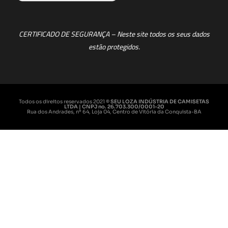
CERTIFICADO DE SEGURANÇA – Neste site todos os seus dados
estão protegidos.
Todos os direitos reservados 2021
© SEU LOZA INDÚSTRIA DE CAMISETAS
LTDA | CNPJ no. 26.703.300/0001-20
Rua dos Andrades, nº 64, Loja 04, Centro de Vitória da Conquista-BA