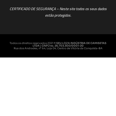
CERTIFICADO DE SEGURANÇA – Neste site todos os seus dados
estão protegidos.
Todos os direitos reservados 2021
© SEU LOZA INDÚSTRIA DE CAMISETAS
LTDA | CNPJ no. 26.703.300/0001-20
Rua dos Andrades, nº 64, Loja 04, Centro de Vitória da Conquista-BA