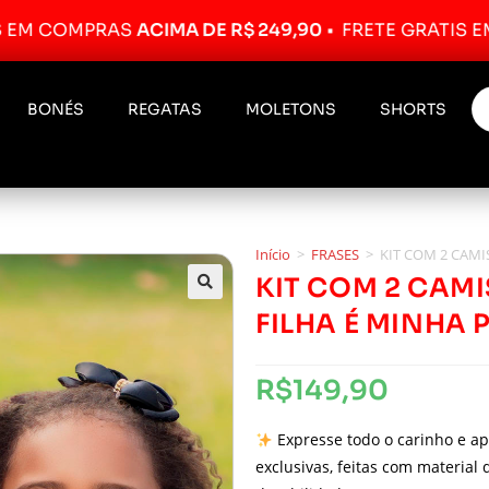
MPRAS
ACIMA DE R$ 249,90
•
FRETE GRÁTIS EM COMP
BONÉS
REGATAS
MOLETONS
SHORTS
Início
>
FRASES
>
KIT COM 2 CAMI
KIT COM 2 CAMI
FILHA É MINHA 
R$
149,90
Expresse todo o carinho e a
exclusivas, feitas com material 