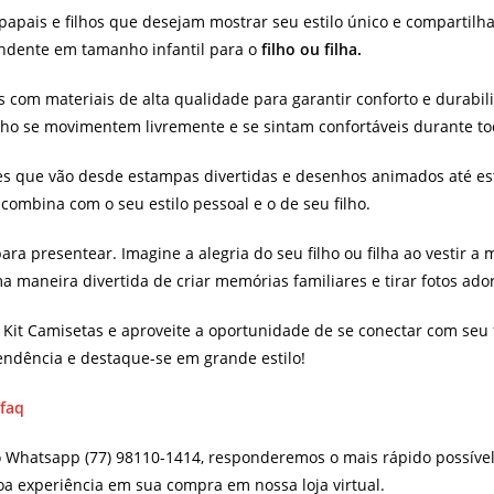
 papais e filhos que desejam mostrar seu estilo único e compartilh
ndente em tamanho infantil para o
filho ou filha.
 com materiais de alta qualidade para garantir conforto e durabi
ilho se movimentem livremente e se sintam confortáveis durante to
 que vão desde estampas divertidas e desenhos animados até esti
combina com o seu estilo pessoal e o de seu filho.
a presentear. Imagine a alegria do seu filho ou filha ao vestir a
a maneira divertida de criar memórias familiares e tirar fotos ador
it Camisetas e aproveite a oportunidade de se conectar com seu f
tendência e destaque-se em grande estilo!
/faq
o Whatsapp (77) 98110-1414, responderemos o mais rápido possíve
oa experiência em sua compra em nossa loja virtual.