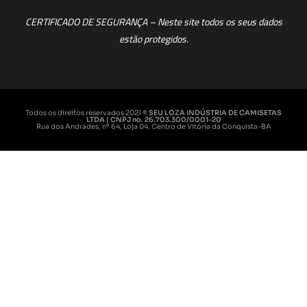
CERTIFICADO DE SEGURANÇA – Neste site todos os seus dados
estão protegidos.
Todos os direitos reservados 2021
© SEU LOZA INDÚSTRIA DE CAMISETAS
LTDA | CNPJ no. 26.703.300/0001-20
Rua dos Andrades, nº 64, Loja 04, Centro de Vitória da Conquista-BA