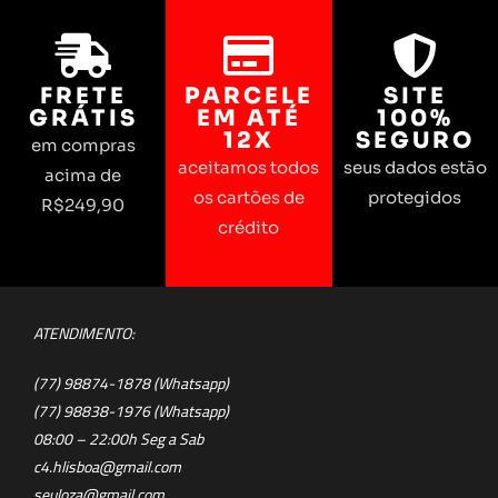
FRETE
PARCELE
SITE
GRÁTIS
EM ATÉ
100%
12X
SEGURO
em compras
aceitamos todos
seus dados estão
acima de
os cartões de
protegidos
R$249,90
crédito
ATENDIMENTO:
(77) 98874-1878 (Whatsapp)
(77) 98838-1976 (Whatsapp)
08:00 – 22:00h Seg a Sab
c4.hlisboa@gmail.com
seuloza@gmail.com