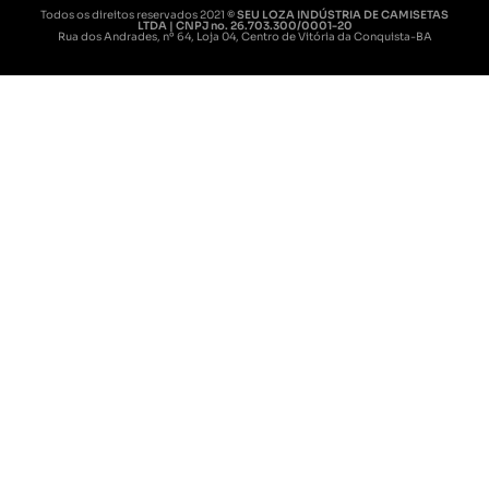
Todos os direitos reservados 2021
© SEU LOZA INDÚSTRIA DE CAMISETAS
LTDA | CNPJ no. 26.703.300/0001-20
Rua dos Andrades, nº 64, Loja 04, Centro de Vitória da Conquista-BA