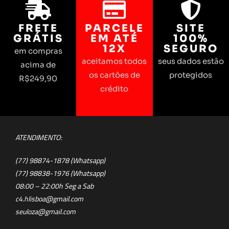
FRETE
PARCELE
SITE
GRÁTIS
EM ATÉ
100%
12X
SEGURO
em compras
aceitamos todos
seus dados estão
acima de
os cartões de
protegidos
R$249,90
crédito
ATENDIMENTO:
(77) 98874-1878 (Whatsapp)
(77) 98838-1976 (Whatsapp)
08:00 – 22:00h Seg a Sab
c4.hlisboa@gmail.com
seuloza@gmail.com